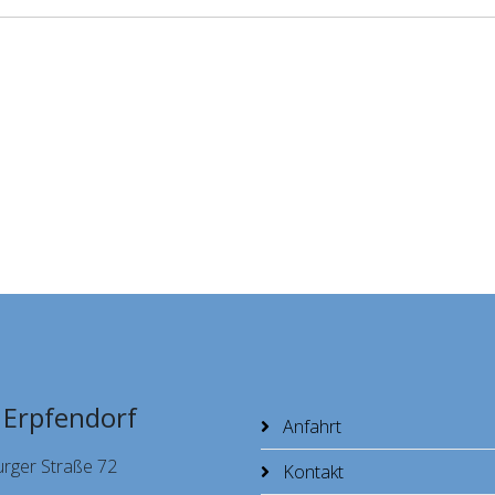
 Erpfendorf
Anfahrt
urger Straße 72
Kontakt