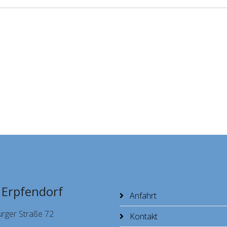
 Erpfendorf
Anfahrt
urger Straße 72
Kontakt