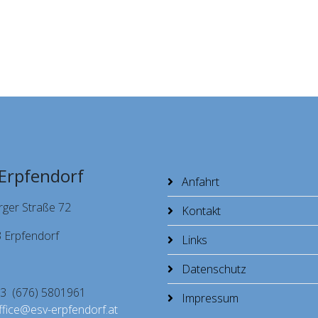
Erpfendorf
Anfahrt
rger Straße 72
Kontakt
 Erpfendorf
Links
Datenschutz
+43 (676) 5801961
Impressum
ffice@esv-erpfendorf.at