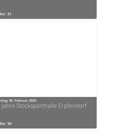
der: 51
tag, 05. Februar 2024
 Jahre Stocksporthalle Erpfendorf
der: 93