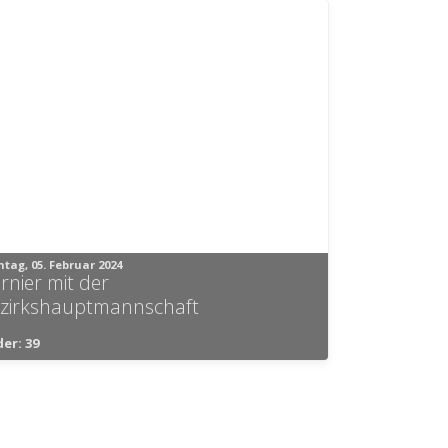
tag, 05. Februar 2024
rnier mit der
zirkshauptmannschaft
der: 39