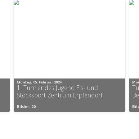
Montag, 05. Februar 2024
Mon
1. Turnier des Jugend Eis- und
Tu
Stocksport Zentrum Erpfendorf
Be
Bilder: 20
Bil